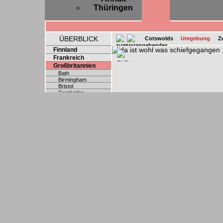
Thüringen
ÜBERBLICK
Cotswolds
Umgebung
Z
Finnland
Frankreich
Großbritannien
Bath
Birmingham
Bristol
Cambridge
Exeter
Leeds
London
Norwich
Oxford
Reading
Wales
Österreich
Polen
Schweden
Schweiz
Slowakei
Spanien
Tschechien