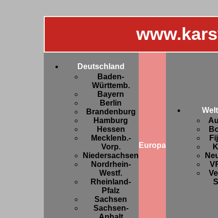
www.kars
Deutschland
Baden-
Württemb.
Bayern
Berlin
Welt
Brandenburg
Hamburg
Au
Hessen
Bo
Mecklenb.-
Fi
Europa
Vorp.
K
Niedersachsen
Ne
Nordrhein-
V
Westf.
Ve
Rheinland-
S
Pfalz
Sachsen
Sachsen-
Anhalt