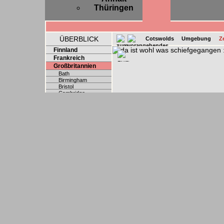
Thüringen
ÜBERBLICK
Cotswolds
Umgebung
Z
Finnland
Frankreich
Großbritannien
Bath
Birmingham
Bristol
Cambridge
Exeter
Leeds
London
Norwich
Oxford
Reading
Wales
Österreich
Polen
Schweden
Schweiz
Slowakei
Spanien
Tschechien