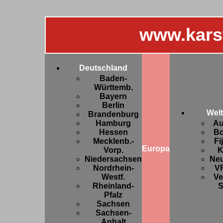
www.kars
Deutschland
Baden-
Württemb.
Bayern
Berlin
Welt
Brandenburg
Hamburg
Au
Hessen
Bo
Mecklenb.-
Fi
Europa
Vorp.
K
Niedersachsen
Ne
Nordrhein-
V
Westf.
Ve
Rheinland-
S
Pfalz
Sachsen
Sachsen-
Anhalt