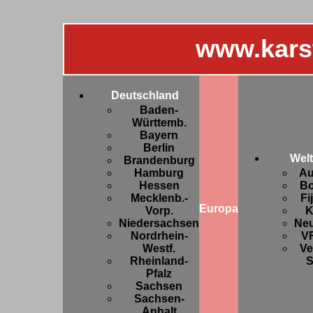
www.kars
Deutschland
Baden-
Württemb.
Bayern
Berlin
Welt
Brandenburg
Hamburg
Au
Hessen
Bo
Mecklenb.-
Fi
Europa
Vorp.
K
Niedersachsen
Ne
Nordrhein-
V
Westf.
Ve
Rheinland-
S
Pfalz
Sachsen
Sachsen-
Anhalt