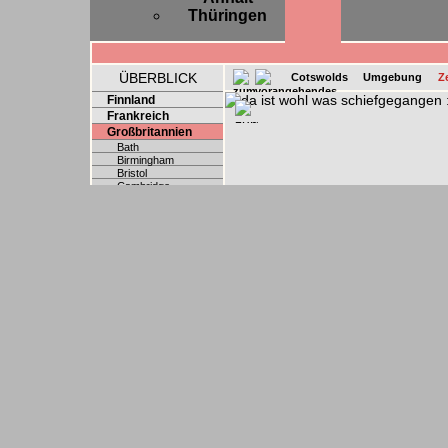
Thüringen
ÜBERBLICK
Cotswolds
Umgebung
Z
Finnland
Frankreich
Großbritannien
Bath
Birmingham
Bristol
Cambridge
Exeter
Leeds
London
Norwich
Oxford
Reading
Wales
Österreich
Polen
Schweden
Schweiz
Slowakei
Spanien
Tschechien