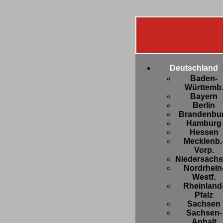
Deutschland
Baden-
Württemb
Bayern
Berlin
Brandenbu
Hamburg
Hessen
Mecklenb.
Vorp.
Niedersach
Nordrhein
Westf.
Rheinland
Pfalz
Sachsen
Sachsen-
Anhalt