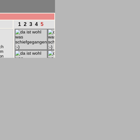
1
2
3
4
5
ch
em
on
ft
Es
an
et
im
ei