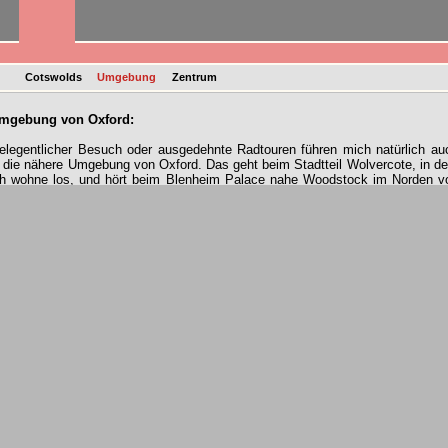
n
Cotswolds
Umgebung
Zentrum
mgebung von Oxford:
elegentlicher Besuch oder ausgedehnte Radtouren führen mich natürlich au
n die nähere Umgebung von Oxford. Das geht beim Stadtteil Wolvercote, in d
ch wohne los, und hört beim Blenheim Palace nahe Woodstock im Norden v
xford auf.
bwohl abseits der Cotswold-Berge nicht allzu hügelig, ist die Landscha
ennoch sanft geschwungen und lässt somit keine Langeweile aufkommen. 
ibt zwar insgesamt wenige ausgedehnte Waldflächen (diesbezüglich hat m
uf der Insel in der Vergangenheit ganze Arbeit geleistet), aber man find
ennoch jede Menge Wander- und Radmöglichkeiten. Einzig Badeseen 
lassischen Sinne sucht man vergebens. Es gibt jedoch genügend Leute, die b
assendem Wetter einfach die Thames zum Baden nehmen.
ier alle Bilder auch als zip-File zum
Download
!