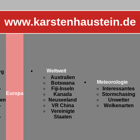
www.karstenhaustein.de
.
Weltweit
rg
Australien
Meteorologie
Botswana
-
Fiji-Inseln
Interessantes
Europa
Kanada
Stormchasing
sen
Neuseeland
Unwetter
-
VR China
Wolkenarten
Vereinigte
-
Staaten