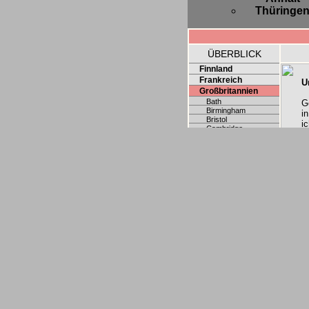
Thüringe
ÜBERBLICK
Finnland
Frankreich
U
Großbritannien
Bath
G
Birmingham
i
Bristol
i
Cambridge
O
Exeter
Leeds
O
London
Norwich
d
Oxford
g
Reading
a
Wales
d
Österreich
k
Polen
p
Schweden
Schweiz
Slowakei
H
Spanien
Tschechien