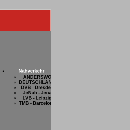
Diverses
Botanik
FIFA-
Nahverkehr
WM
ANDERSWO
2006
DEUTSCHLAND
Freaks
DVB - Dresden
and
JeNah - Jena
Friends
LVB - Leipzig
Hobbys
TMB - Barcelona
Privates
Strange
stuff